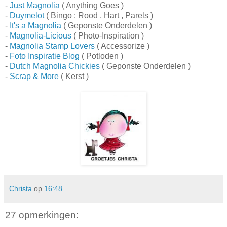
-
Just Magnolia
( Anything Goes )
-
Duymelot
( Bingo : Rood , Hart , Parels )
-
It's a Magnolia
( Geponste Onderdelen )
-
Magnolia-Licious
( Photo-Inspiration )
-
Magnolia Stamp Lovers
( Accessorize )
-
Foto Inspiratie Blog
( Potloden )
-
Dutch Magnolia Chickies
( Geponste Onderdelen )
-
Scrap & More
( Kerst )
Christa
op
16:48
27 opmerkingen: