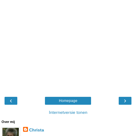
‹
›
Homepage
Internetversie tonen
Over mij
Christa